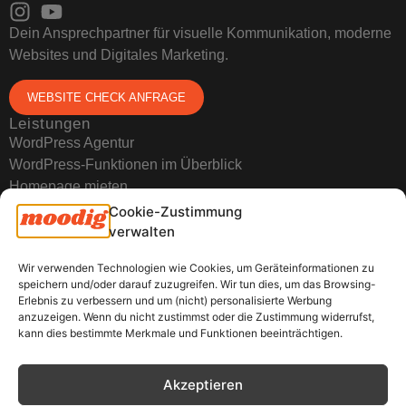
Dein Ansprechpartner für visuelle Kommunikation, moderne
Websites und Digitales Marketing.
WEBSITE CHECK ANFRAGE
Leistungen
WordPress Agentur
WordPress-Funktionen im Überblick
Homepage mieten
Ressourcen
Cookie-Zustimmung
Portfolio
verwalten
moodig Manifest
Blog
Wir verwenden Technologien wie Cookies, um Geräteinformationen zu
speichern und/oder darauf zuzugreifen. Wir tun dies, um das Browsing-
FAQ
Erlebnis zu verbessern und um (nicht) personalisierte Werbung
Oft gelesen
anzuzeigen. Wenn du nicht zustimmst oder die Zustimmung widerrufst,
Nach dem Website-Relaunch: Das ist zu tun
kann dies bestimmte Merkmale und Funktionen beeinträchtigen.
Woran erkennt man gutes Webdesign?
Diese 10 WordPress-Probleme beheben wir für dich
Akzeptieren