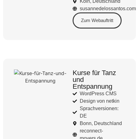
Köln, Deutschland
susannedelossantos.com
Zum Webauftritt
Kurse für Tanz
und
Entspannung
WordPress CMS
Design von netkin
Sprachversionen:
DE
Bonn, Deutschland
reconnect-
movers.de